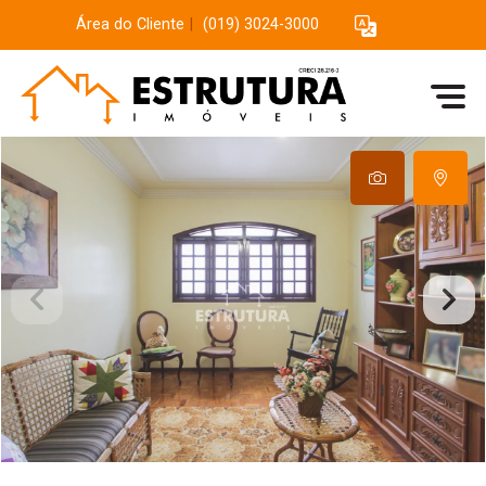
Área do Cliente
|
(019) 3024-3000