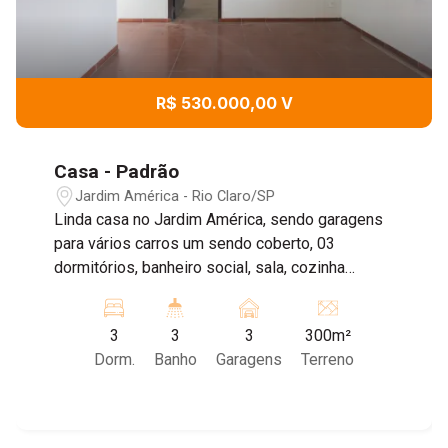
R$ 530.000,00 V
Casa - Padrão
Jardim América - Rio Claro/SP
Linda casa no Jardim América, sendo garagens
para vários carros um sendo coberto, 03
dormitórios, banheiro social, sala, cozinha
escritório, área de luz, quintal, área de lazer com
churrasqueira e aos fundos edícula
3
3
3
300m²
assobradada.
Dorm.
Banho
Garagens
Terreno