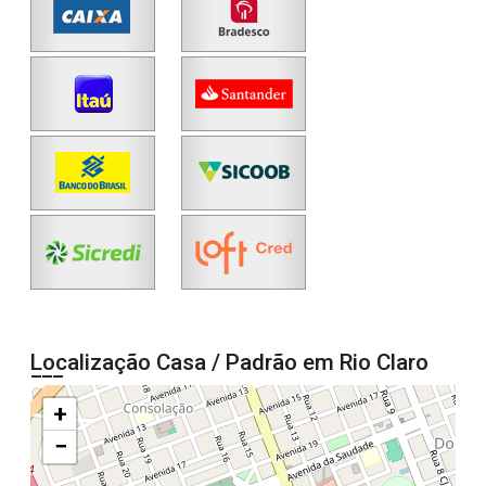
Localização Casa / Padrão em Rio Claro
+
−