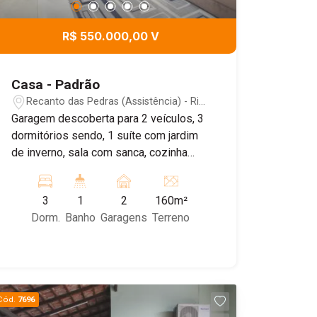
R$ 550.000,00 V
Casa - Padrão
Recanto das Pedras (Assistência) - Rio
Claro/SP
Garagem descoberta para 2 veículos, 3
dormitórios sendo, 1 suíte com jardim
de inverno, sala com sanca, cozinha
americana com armários, banheiro
social, lavanderia e quintal. Imóvel todo
3
1
2
160m²
em porcelanato e com estrutura para se
Dorm.
Banho
Garagens
Terreno
construir sobrado. Agende sua visita!
Cód.
7696