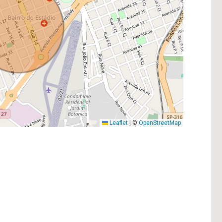
Leaflet
|
©
OpenStreetMap