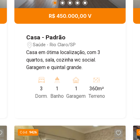
R$ 450.000,00 V
Casa - Padrão
Saúde - Rio Claro/SP
Casa em ótima localização, com 3
quartos, sala, cozinha wc social.
Garagem e quintal grande.
3
1
1
360m²
Dorm.
Banho
Garagem
Terreno
Cód.
9426