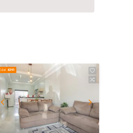
Cód.
4391