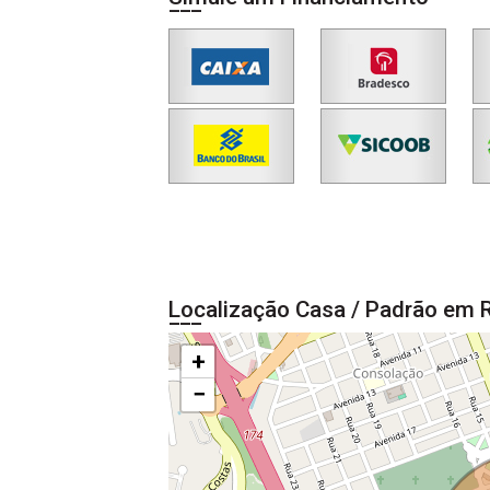
Localização Casa / Padrão em R
+
−