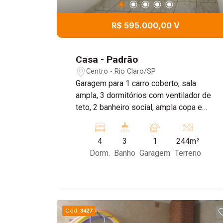
R$ 595.000,00 V
Casa - Padrão
Centro - Rio Claro/SP
Garagem para 1 carro coberto, sala
ampla, 3 dormitórios com ventilador de
teto, 2 banheiro social, ampla copa e
cozinha, escritório reversível para
dormitório, lavanderia coberta, edícula
4
3
1
244m²
com cozinha, sala quarto e banheiro
Dorm.
Banho
Garagem
Terreno
Cód.
3427