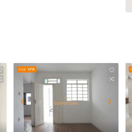
Cód.
1315