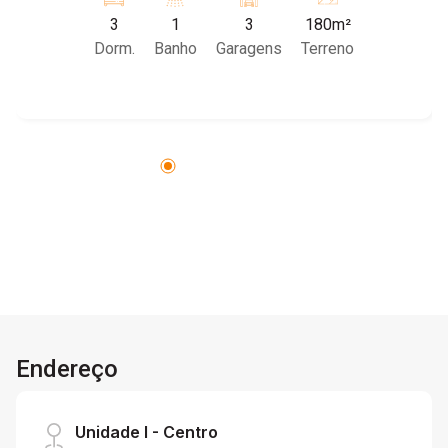
Copa, 01 Cozinha com Área de Lazer integrada
3
1
3
180m²
com Churrasqueira e Amplo Espaço, 01 Area de
Dorm.
Banho
Garagens
Terreno
Serviço, 02 Corredores Laterais e 03 Vagas de
Garagem Cobertas e exclusivas! Obs:
Construção de Tijolinho e Cômodos Amplos!
Agende uma visita com um de nossos
corretores!
Endereço
Unidade I - Centro