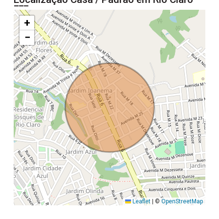
+
−
Leaflet
|
©
OpenStreetMap