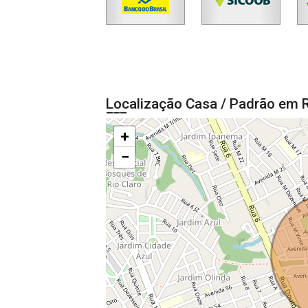
Localização Casa / Padrão em R
+
−