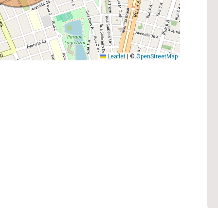
Leaflet
|
©
OpenStreetMap