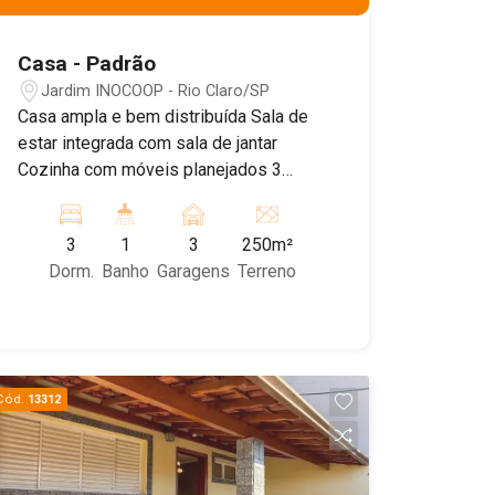
Casa - Padrão
Jardim INOCOOP - Rio Claro/SP
Casa ampla e bem distribuída Sala de
estar integrada com sala de jantar
Cozinha com móveis planejados 3
quartos espaçosos 1 quarto adaptado
para escritório Banheiro social Garagem
3
1
3
250m²
com capacidade para 3 carros Quintal
Dorm.
Banho
Garagens
Terreno
nos fundos com ótimo espaço Imóvel
ideal para famílias que buscam
conforto e praticidade Excelente
aproveitamento dos ambientes internos
Cód.
13312