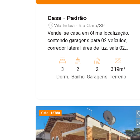
Casa - Padrão
Vila Indaiá - Rio Claro/SP
Vende-se casa em ótima localização,
contendo garagens para 02 veículos,
corredor lateral, área de luz, sala 02
ambientes, 03 dormitórios, 03 banheiro,
cozinha, área gourmet, quintal com
3
2
2
319m²
várias arvores e plantas
Dorm.
Banho
Garagens
Terreno
Cód.
12780