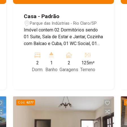
Casa - Padrão
Parque das Indústrias - Rio Claro/SP
Imóvel contem 02 Dormitórios sendo
01 Suite, Sala de Estar e Jantar, Cozinha
com Balcao e Cuba, 01 WC Social, 01
Area de Serviço Exclusiva, Laje em
todos os comodos, Area de lazer com
2
1
2
125m²
Churrasqueira e 02 Vagas de Garagem!
Dorm.
Banho
Garagens
Terreno
Obs: imóvel com todo piso em
porcelanato, Folhas de Eternit de 6 mm,
tudo e conexões Tigre e todos os
cabos elétricos novos de alto mm!
Voltagem bifásica! Agende uma visita
Cód.
6277
com um de nossos corretores!