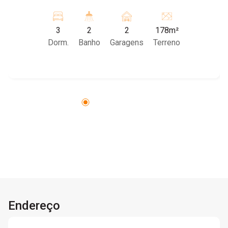
sendo 01 Suite, 01 Banheiro Social e 01 Piscina!
Casa 02: Garagem para 01 Carro e 02 Motos,
3
2
2
178m²
Sala de Jantar e Estar, 01 Dormitório, 01
Dorm.
Banho
Garagens
Terreno
Banheiro Social, 01 Cozinha e 01 Area de
serviço! Agende uma visita com um de nossos
corretores!
Endereço