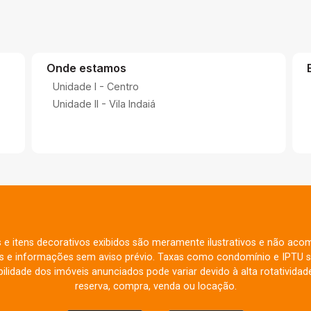
Onde estamos
Unidade I - Centro
Unidade II - Vila Indaiá
s e itens decorativos exibidos são meramente ilustrativos e não aco
res e informações sem aviso prévio. Taxas como condomínio e IPTU s
ilidade dos imóveis anunciados pode variar devido à alta rotatividade
reserva, compra, venda ou locação.