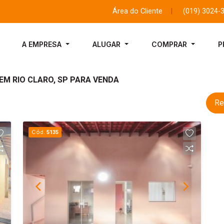
Área do Cliente
|
(019) 3024-
A EMPRESA
ALUGAR
COMPRAR
P
 EM RIO CLARO, SP PARA VENDA
Re
Cód.
5135