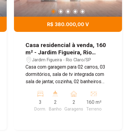
R$ 380.000,00 V
Casa residencial à venda, 160
m² - Jardim Figueira, Rio
Claro/SP
Jardim Figueira - Rio Claro/SP
Casa com garagem para 02 carros, 03
dormitórios, sala de tv integrada com
sala de jantar, cozinha, 02 banheiros
sociais, área de luz e lavanderia.
Agende sua visita!
3
2
2
160 m²
Dorm.
Banho
Garagens
Terreno