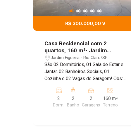
R$ 300.000,00 V
Casa Residencial com 2
quartos, 160 m²- Jardim
Figueira, Rio Claro/SP
Jardim Figueira - Rio Claro/SP
São 02 Dormitórios, 01 Sala de Estar e
Jantar, 02 Banheiros Sociais, 01
Cozinha e 02 Vagas de Garagem! Obs:
Imovel contem Cerca Elétrica
concertina, 01 cozinha e 01 Area de
2
2
2
160 m²
Serviço exclusiva aos fundos, e tamem
Dorm.
Banho
Garagens
Terreno
01 Area de Lazer na parte de cima do
imovel! Agende uma visita com um de
nossos corretores!