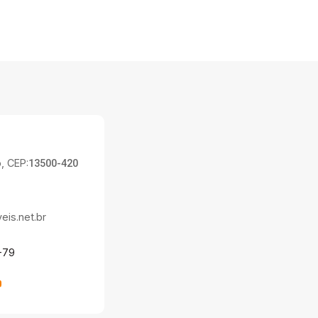
, CEP:
13500-420
is.net.br
-79