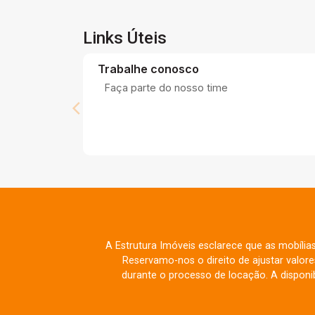
Links Úteis
Trabalhe conosco
Faça parte do nosso time
A Estrutura Imóveis esclarece que as mobília
Reservamo-nos o direito de ajustar valo
durante o processo de locação. A disponib