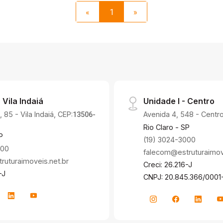
«
1
»
 Vila Indaiá
Unidade I - Centro
 85 - Vila Indaiá, CEP:
Avenida 4, 548 - Centro
13506-
Rio Claro - SP
P
(19) 3024-3000
000
falecom@estruturaimove
uturaimoveis.net.br
Creci: 26.216-J
-J
CNPJ: 20.845.366/0001