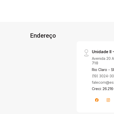
Endereço
Unidade II -
Avenida 20 A,
710
Rio Claro - S
(19) 3024-3
falecom@estr
Creci: 26.216