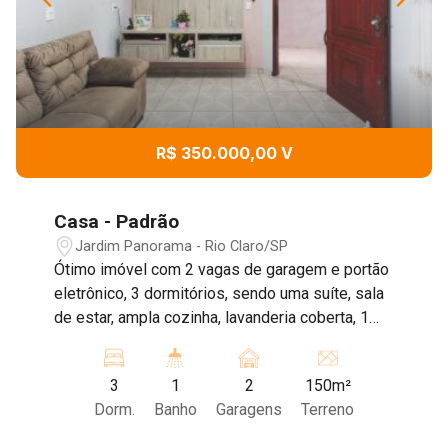
R$ 350.000,00 V
Casa - Padrão
Jardim Panorama - Rio Claro/SP
Ótimo imóvel com 2 vagas de garagem e portão
eletrônico, 3 dormitórios, sendo uma suíte, sala
de estar, ampla cozinha, lavanderia coberta, 1
banheiro social e área de lazer com
churrasqueira. Agende uma visita com nossos
3
1
2
150m²
corretores!
Dorm.
Banho
Garagens
Terreno