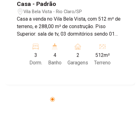
Casa - Padrão
Vila Bela Vista - Rio Claro/SP
Casa a venda no Vila Bela Vista, com 512 m² de
terreno, e 288,00 m² de construção. Piso
Superior: sala de tv, 03 dormitórios sendo 01
suíte, todos com armários embutidos, e
banheiro social. Piso inferior: sala de estar, sala
3
4
2
512m²
de jantar, lavabo, sala de descanso, cozinha
Dorm.
Banho
Garagens
Terreno
planejada, e lavanderia com armários, amplo
quintal, garagem para vários carros, quarto de
despejo, banheiro externo, e churrasqueira.
Mezanino de madeira mogno do Maranhão.
Aceita financiamento, e estuda imóvel de menor
valor como parte de pagamento. Agende sua
visita!