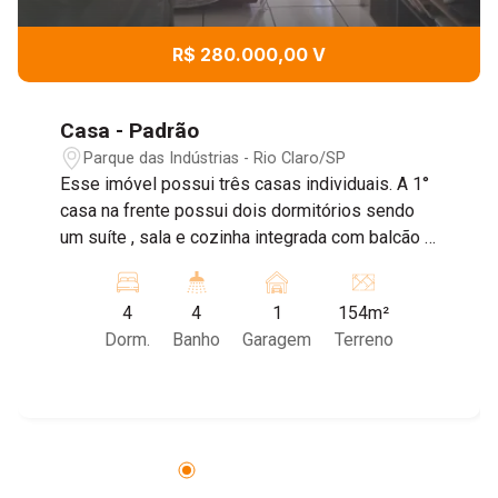
R$ 280.000,00 V
Casa - Padrão
Parque das Indústrias - Rio Claro/SP
Esse imóvel possui três casas individuais. A 1°
casa na frente possui dois dormitórios sendo
um suíte , sala e cozinha integrada com balcão e
lavanderia. Garagem para um carro. A segunda e
a terceira casa possuem sala e cozinha
4
4
1
154m²
integrada com balcão, uma suíte grande e piso
Dorm.
Banho
Garagem
Terreno
em porcelanato As entradas são individuais .
Possui um corredor lateral grande e um
mezanino.