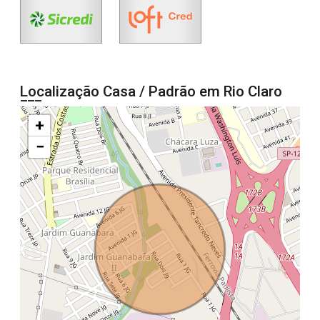
Localização Casa / Padrão em Rio Claro
+
−