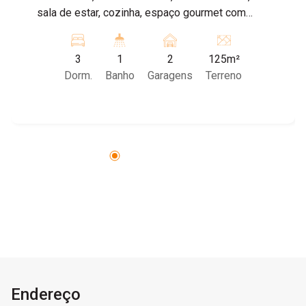
sala de estar, cozinha, espaço gourmet com
churrasqueira e garagem coberta para dois
carros com portão eletrônico. Agende sua visita
3
1
2
125m²
com um de nossos corretores!
Dorm.
Banho
Garagens
Terreno
Endereço