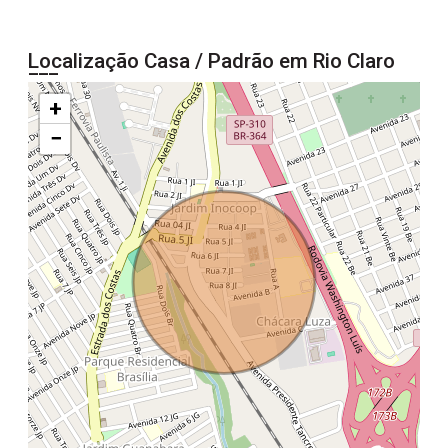
Localização Casa / Padrão em Rio Claro
+
−