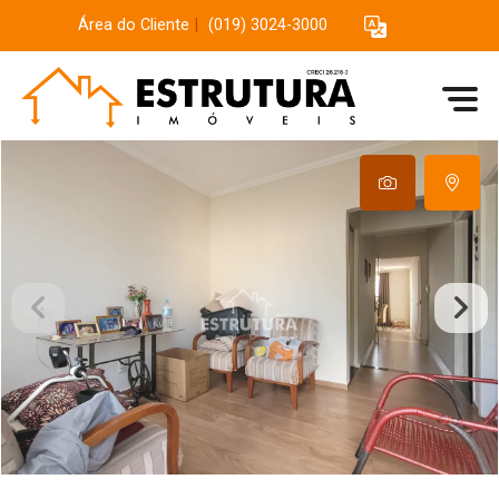
Área do Cliente
|
(019) 3024-3000