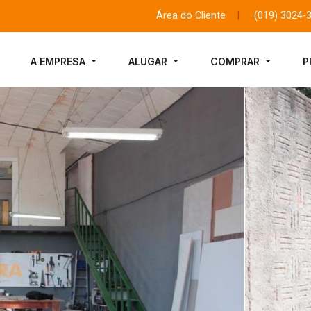
Área do Cliente
|
(019) 3024-
A EMPRESA
ALUGAR
COMPRAR
P