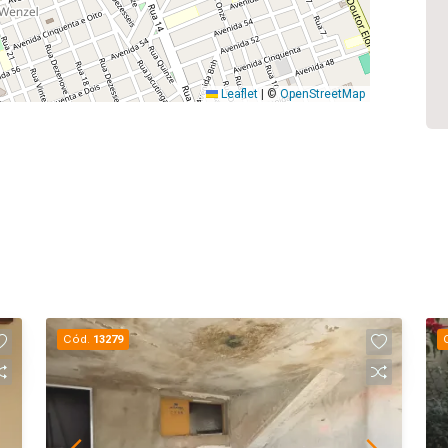
Leaflet
|
©
OpenStreetMap
Cód.
13279