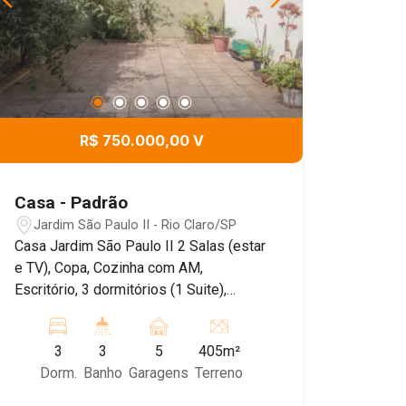
R$ 750.000,00 V
Casa - Padrão
Jardim São Paulo II - Rio Claro/SP
Casa Jardim São Paulo II 2 Salas (estar
e TV), Copa, Cozinha com AM,
Escritório, 3 dormitórios (1 Suite),
Banheiro Social, Área de Serviço.
Fundos ainda contém: Edícula com Sala,
3
3
5
405m²
1 Dormitório, Cozinha e banheiro - área
Dorm.
Banho
Garagens
Terreno
de lazer com Churrasqueira - Fogão a
lenha - Forno de Pizza e Piscina.