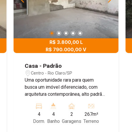
R$ 3.800,00 L
R$ 790.000,00 V
Casa - Padrão
Centro - Rio Claro/SP
Uma oportunidade rara para quem
busca um imóvel diferenciado, com
arquitetura contemporânea, alto padrão
de acabamento e uma localização
privilegiada. Esta residência está
4
4
2
267m²
passando por uma reforma completa,
Dorm.
Banho
Garagens
Terreno
desenvolvida a partir de um projeto
assinado por um escritório de