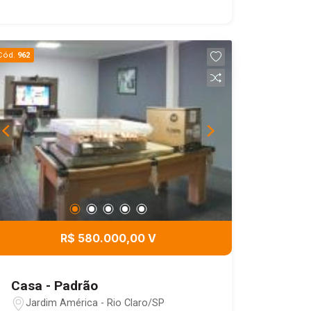
Garagem para até 5 veículos, sendo 2
cobertos. Agende uma visita !
Cód.
962
R$ 580.000,00 V
Casa - Padrão
Jardim América - Rio Claro/SP