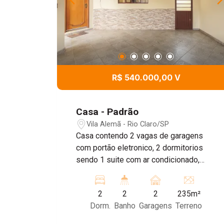
R$ 540.000,00 V
Casa - Padrão
Vila Alemã - Rio Claro/SP
Casa contendo 2 vagas de garagens
com portão eletronico, 2 dormitorios
sendo 1 suite com ar condicionado,
cozinha, sala com ar condicionado,
despensa, banheiro, rancho com
2
2
2
235m²
churrasqueira, piscina aquecida a casa
Dorm.
Banho
Garagens
Terreno
tem votovotaica