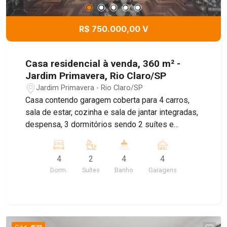
R$ 750.000,00 V
Casa residencial à venda, 360 m² -
Jardim Primavera, Rio Claro/SP
Jardim Primavera - Rio Claro/SP
Casa contendo garagem coberta para 4 carros,
sala de estar, cozinha e sala de jantar integradas,
despensa, 3 dormitórios sendo 2 suítes e
banheiro social. Aos fundos contendo 1
dormitório, banheiro social, lavanderia e quintal.
4
2
4
4
Agende sua visita!
Dorm.
Suítes
Banho
Garagens
Cód.