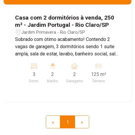
Casa com 2 dormitórios à venda, 250
m² - Jardim Portugal - Rio Claro/SP
Jardim Primavera - Rio Claro/SP
Sobrado com ótimo acabamento! Contendo 2
vagas de garagem, 3 dormitórios sendo 1 suite
ampla, sala de estar, lavabo, banheiro social, sala
de jantar, cozinha com armário planejado,
lavanderia, churrasqueira, varanda, área para
3
2
2
125 m²
secagem de roupa.
Dorm.
Banho
Garagens
Terreno
«
1
»