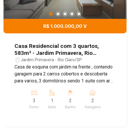
R$ 1.000.000,00 V
Casa Residencial com 3 quartos,
583m² - Jardim Primavera, Rio
Claro/SP
Jardim Primavera - Rio Claro/SP
Casa de esquina com jardim na frente , contendo
garagem para 2 carros cobertos e descoberta
para varios, 3 dormitórios sendo 1 suite com ar
condicionado e planejados, sala estar, sala de
jantar, sala de tv, cozinha com planejado, banheiro,
3
1
2
2
area de serviço, area de lazer com 1 dormitorio e
Dorm.
Suite
Banho
Garagens
banheiro, amplo quintal