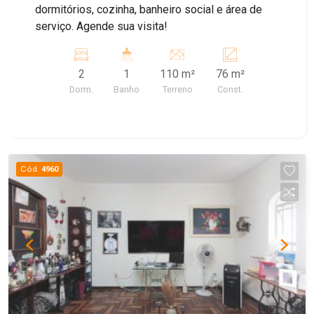
dormitórios, cozinha, banheiro social e área de
serviço. Agende sua visita!
2
1
110 m²
76 m²
Dorm.
Banho
Terreno
Const.
Cód.
4960