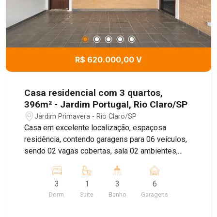
R$ 620.000,00 V
Casa residencial com 3 quartos,
396m² - Jardim Portugal, Rio Claro/SP
Jardim Primavera - Rio Claro/SP
Casa em excelente localização, espaçosa
residência, contendo garagens para 06 veículos,
sendo 02 vagas cobertas, sala 02 ambientes,
copa, cozinha com planejados, 01 banheiro,
lavanderia, 02 dormitórios sendo 01 suíte e
3
1
3
6
planejados, banheiro. Aos fundos cozinha e um
Dorm.
Suite
Banho
Garagens
quarto e um grande quintal agende sua visita com
nossos corretores !!