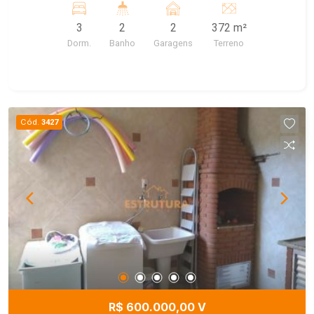
quarto de despejo, WC externo, lavanderia.
3
2
2
372 m²
Dorm.
Banho
Garagens
Terreno
Cód.
3427
R$ 600.000,00 V