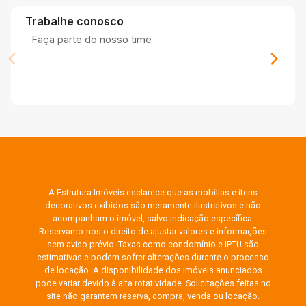
Trabalhe conosco
Faça parte do nosso time
A Estrutura Imóveis esclarece que as mobílias e itens
decorativos exibidos são meramente ilustrativos e não
acompanham o imóvel, salvo indicação específica.
Reservamo-nos o direito de ajustar valores e informações
sem aviso prévio. Taxas como condomínio e IPTU são
estimativas e podem sofrer alterações durante o processo
de locação. A disponibilidade dos imóveis anunciados
pode variar devido à alta rotatividade. Solicitações feitas no
site não garantem reserva, compra, venda ou locação.