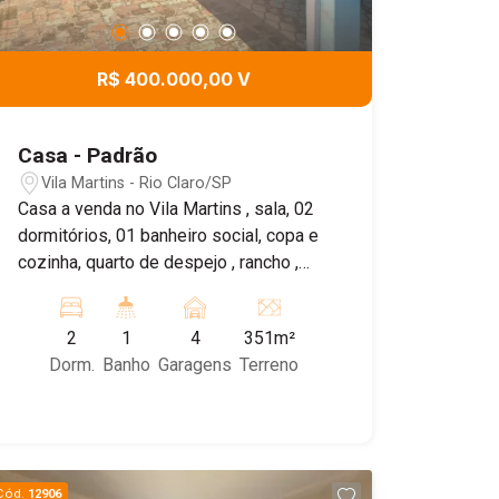
R$ 400.000,00 V
Casa - Padrão
Vila Martins - Rio Claro/SP
Casa a venda no Vila Martins , sala, 02
dormitórios, 01 banheiro social, copa e
cozinha, quarto de despejo , rancho ,
amplo quintal com árvores frutíferas.
Agende sua visita!
2
1
4
351m²
Dorm.
Banho
Garagens
Terreno
Cód.
12906