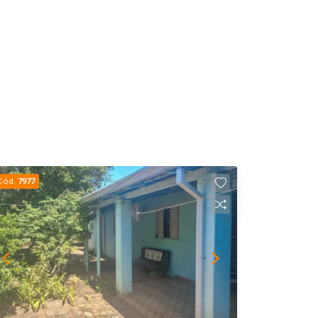
Cód.
7977