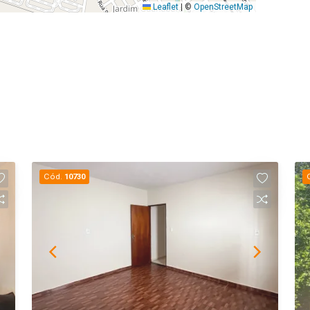
Leaflet
|
©
OpenStreetMap
Cód.
10730