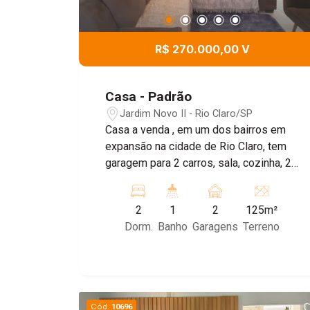
R$ 270.000,00 V
Casa - Padrão
Jardim Novo II - Rio Claro/SP
Casa a venda , em um dos bairros em
expansão na cidade de Rio Claro, tem
garagem para 2 carros, sala, cozinha, 2
quartos, banheiro social, lavanderia e
quintal.
2
1
2
125m²
Dorm.
Banho
Garagens
Terreno
Cód.
10696