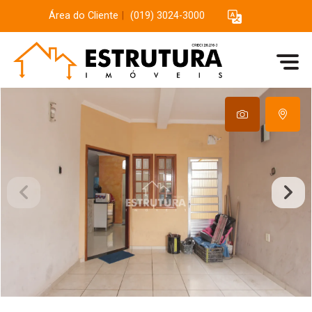
Área do Cliente
|
(019) 3024-3000