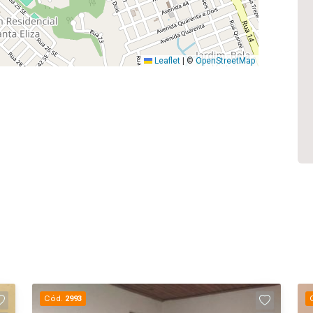
Leaflet
|
©
OpenStreetMap
Cód.
2993