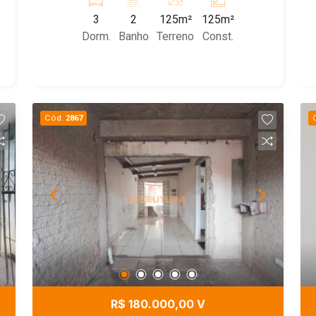
3
2
125m²
125m²
Dorm.
Banho
Terreno
Const.
Cód.
2867
R$ 180.000,00 V