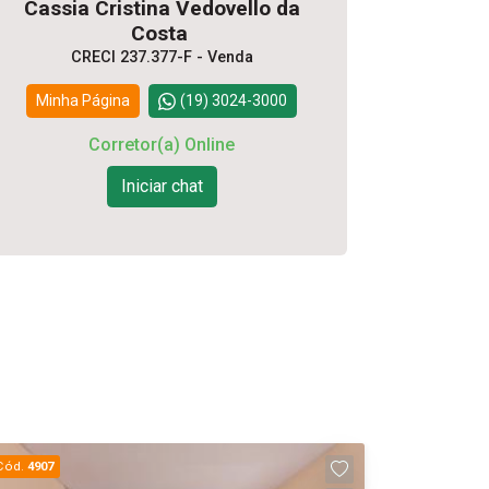
Cassia Cristina Vedovello da
Costa
CRECI 237.377-F - Venda
Minha Página
(19) 3024-3000
Corretor(a) Online
Iniciar chat
Cód.
4907