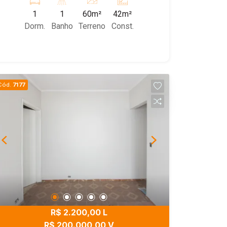
banheiro social. Agende sua visita!
1
1
60m²
42m²
Dorm.
Banho
Terreno
Const.
Cód.
7177
R$ 2.200,00 L
R$ 200.000,00 V