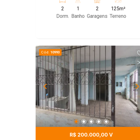
assobradada nos fundos. Excelente
2
1
2
125m²
custo-benefício!
Dorm.
Banho
Garagens
Terreno
Cód.
10993
R$ 200.000,00 V