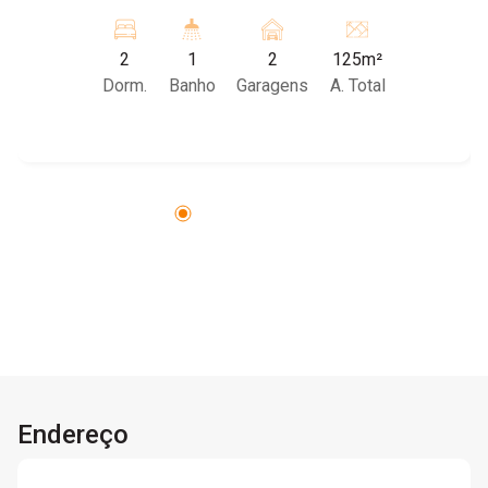
ambiente integrado e aconchegante entre sala
de estar e cozinha, lavanderia e garagem para 2
2
1
2
125m²
carros. Agende sua visita com um de nossos
Dorm.
Banho
Garagens
A. Total
corretores!
Endereço