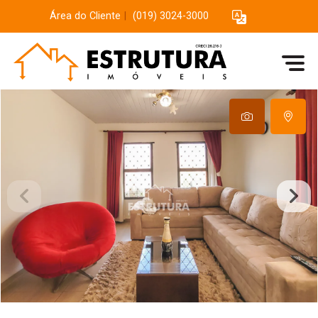
Área do Cliente
|
(019) 3024-3000