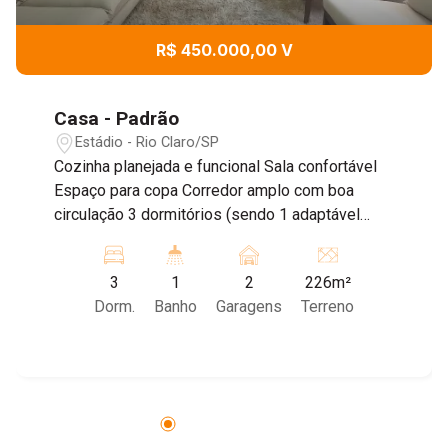
R$ 450.000,00 V
Casa - Padrão
Estádio - Rio Claro/SP
Cozinha planejada e funcional Sala confortável
Espaço para copa Corredor amplo com boa
circulação 3 dormitórios (sendo 1 adaptável
para escritório) 1 banheiro com móveis
planejados Área externa com espaço para lazer
3
1
2
226m²
Quintal nos fundos com bom espaço Área para
Dorm.
Banho
Garagens
Terreno
futura lavanderia Vaga para 2 carros pequenos
ou 1 carro e 1 moto Imóvel com boa distribuição
interna e ótimo potencial para personalização,
ideal para quem busca praticidade e espaço.