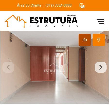
Área do Cliente
|
(019) 3024-3000