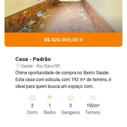
R$ 420.000,00 V
Casa - Padrão
Saúde - Rio Claro/SP
Ótima oportunidade de compra no Bairro Saúde.
Esta casa com edícula, com 192 m² de terreno, é
ideal para quem busca um espaço com
potencial de reforma. Localizada em uma área
com fácil acesso a comércio, escolas e
2
1
3
192m²
transporte público, a casa apresenta
Dorm.
Banho
Garagens
Terreno
características que permitem personalização
conforme sua necessidade. Entre em contato