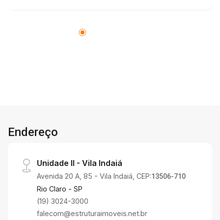
para mais informações e agende uma visita. Não
perca essa chance!
Endereço
Unidade II - Vila Indaiá
Avenida 20 A, 85 - Vila Indaiá, CEP:
13506-710
Rio Claro - SP
(19) 3024-3000
falecom@estruturaimoveis.net.br