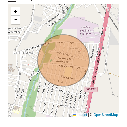
+
−
Leaflet
|
©
OpenStreetMap