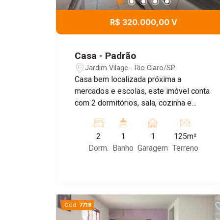
R$ 320.000,00 V
Casa - Padrão
Jardim Vilage - Rio Claro/SP
Casa bem localizada próxima a
mercados e escolas, este imóvel conta
com 2 dormitórios, sala, cozinha e
banheiro, além de um corredor, area de
serviço e 1 vaga de garagem.
2
1
1
125m²
Dorm.
Banho
Garagem
Terreno
Cód.
7718