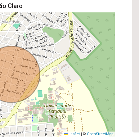
io Claro
Leaflet
|
©
OpenStreetMap