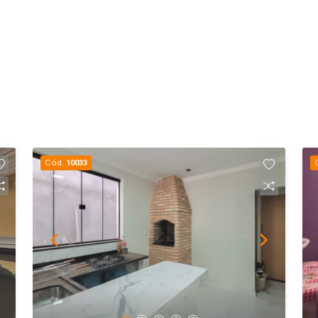
Cód.
10033