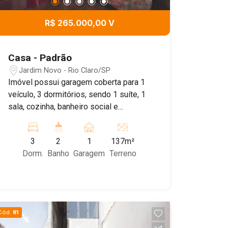
R$ 265.000,00 V
Casa - Padrão
Jardim Novo - Rio Claro/SP
Imóvel possui garagem coberta para 1
veículo, 3 dormitórios, sendo 1 suíte, 1
sala, cozinha, banheiro social e
pequeno quintal.
3
2
1
137m²
Dorm.
Banho
Garagem
Terreno
Cód.
81