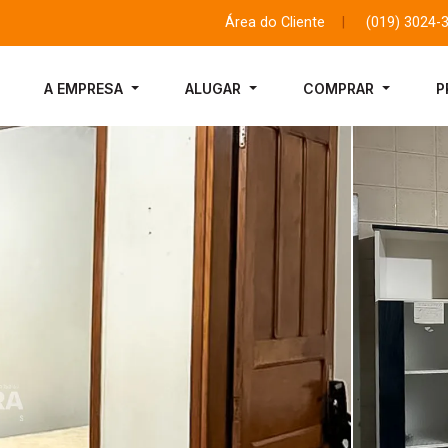
Área do Cliente
|
(019) 3024-
A EMPRESA
ALUGAR
COMPRAR
P