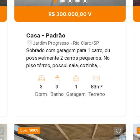
R$ 300.000,00 V
Casa - Padrão
Jardim Progresso - Rio Claro/SP
Sobrado com garagem para 1 carro, ou
possivelmente 2 carros pequenos. No
piso térreo, possui sala, cozinha,
churrasqueira e banheiro social. No piso
superior, conta com 3 dormitórios,
3
3
1
83m²
sendo uma suíte, e um terraço. Agende
Dorm.
Banho
Garagem
Terreno
já sua visita!
Cód.
10975