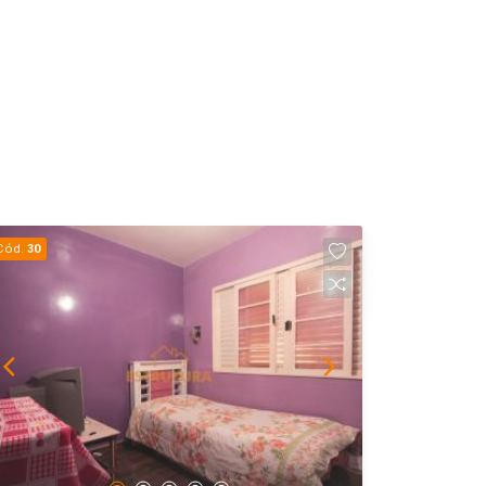
Cód.
30