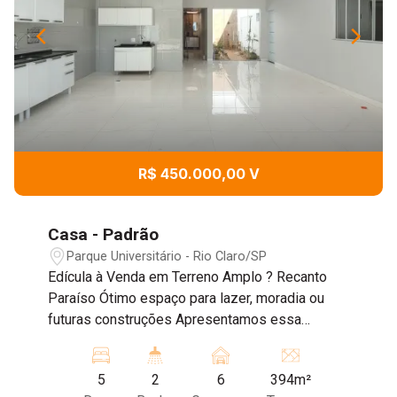
R$ 450.000,00 V
Casa - Padrão
Parque Universitário - Rio Claro/SP
Edícula à Venda em Terreno Amplo ? Recanto
Paraíso Ótimo espaço para lazer, moradia ou
futuras construções Apresentamos essa
excelente oportunidade no bairro Recanto
Paraíso, em um terreno espaçoso e versátil,
5
2
6
394m²
ideal para quem busca conforto, funcionalidade