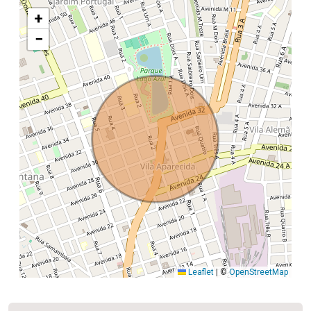
+
−
Leaflet
|
©
OpenStreetMap