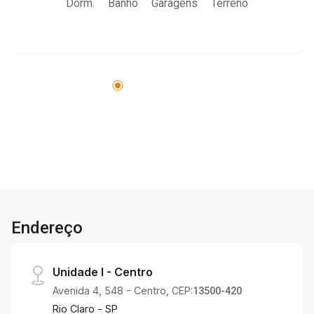
Dorm.
Banho
Garagens
Terreno
e potencial de expansão. Destaques do imóvel:
Terreno amplo, com espaço na parte frontal
ideal para construção de quadras esportivas,
piscina ou até mesmo uma segunda residência
Aos fundos do terreno, há uma edícula muito
bem construída, com excelente distribuição
interna Características da edícula: Sala de TV
sala de jantar e cozinha integradas em ambiente
amplo e bem arejado 5 dormitórios, sendo 1
suíte com acesso direto a uma charmosa área
de luz, perfeita para descanso, leitura ou
instalação de rede Banheiro social Potencial do
imóvel: Este imóvel é ideal tanto para moradia
Endereço
quanto para lazer em família, e ainda oferece
amplo espaço livre para novas construções ou
personalizações de acordo com seu projeto.
Unidade I - Centro
Agende uma visita e venha conhecer esse
Avenida 4, 548 - Centro, CEP:
espaço cheio de possibilidades!
13500-420
Rio Claro - SP