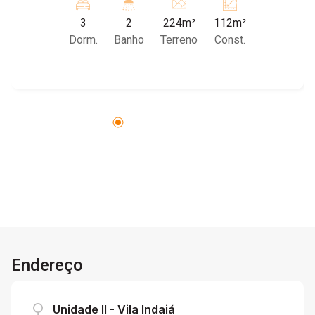
área de serviço reservada com duas saídas, 3
3
2
224m²
112m²
dormitórios, todos com guarda-roupa embutido
Dorm.
Banho
Terreno
Const.
em madeira, sendo um deles suíte. Há um
banheiro social e um dos dormitórios possui
porta balcão com acesso ao quintal, que conta
com um rancho com telha de barro e
churrasqueira, ambiente que pode ser ampliado
para garagem. Agende sua visita!
Endereço
Unidade II - Vila Indaiá