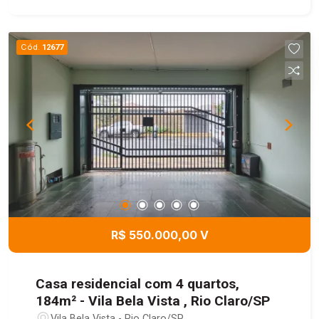
de lazer. Na parte superior, dispõe ainda de 2
dormitórios e banheiro. O imóvel conta com placa
solar e gás encanado, não perca essa
Cód.
12677
oportunidade e agende uma visita.
R$ 550.000,00 V
Casa residencial com 4 quartos,
184m² - Vila Bela Vista , Rio Claro/SP
Vila Bela Vista - Rio Claro/SP