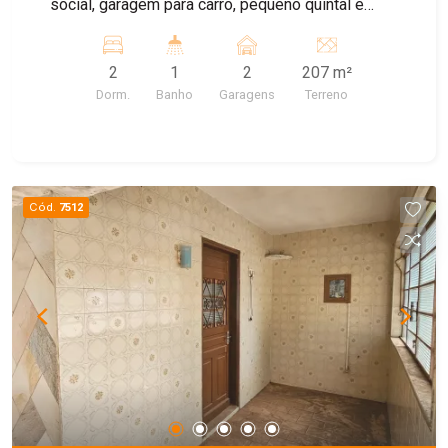
social, garagem para carro, pequeno quintal e
salão ao lado da casa. Agende sua visita!
2
1
2
207 m²
Dorm.
Banho
Garagens
Terreno
Cód.
7512