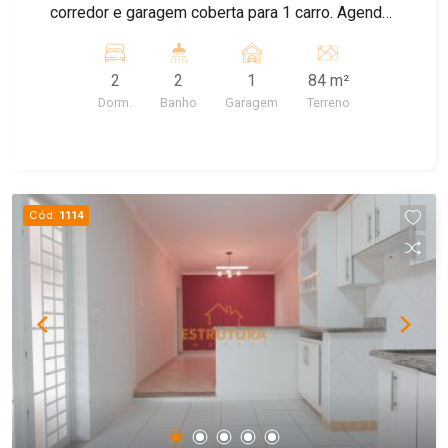
corredor e garagem coberta para 1 carro. Agende
sua visita!
2
2
1
84 m²
Dorm.
Banho
Garagem
Terreno
Cód.
1114