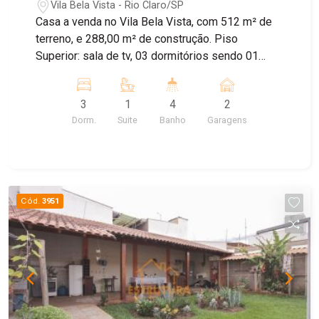
Vila Bela Vista - Rio Claro/SP
Casa a venda no Vila Bela Vista, com 512 m² de
terreno, e 288,00 m² de construção. Piso
Superior: sala de tv, 03 dormitórios sendo 01
suíte, todos com armários embutidos, e banheiro
social. Piso inferior: sala de estar, sala de jantar,
3
1
4
2
lavabo, sala de descanso, cozinha planejada, e
Dorm.
Suite
Banho
Garagens
lavanderia com armários, amplo quintal, garagem
para vários carros, quarto de despejo, banheiro
externo, e churrasqueira. Mezanino de madeira
mogno do Maranhão. Aceita financiamento, e
estuda imóvel de menor valor como parte de
Cód.
3951
pagamento. Agende sua visita!