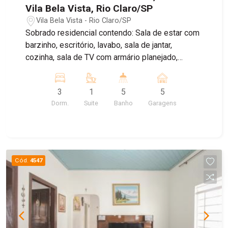
Vila Bela Vista, Rio Claro/SP
Vila Bela Vista - Rio Claro/SP
Sobrado residencial contendo: Sala de estar com
barzinho, escritório, lavabo, sala de jantar,
cozinha, sala de TV com armário planejado,
banheiro social, 03 dormitórios, sendo 01 suíte
com banheira. Oferece 12 vagas de garagem,
3
1
5
5
sendo 5 cobertas, área de serviço com
Dorm.
Suite
Banho
Garagens
dormitório e banheiro de serviço, e área de lazer
completa com piscina, sauna, churrasqueira,
banheiro e ducha. Agende sua visita!
Cód.
4547