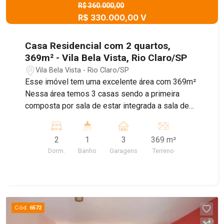
R$ 360.000,00
R$ 330.000,00 V
Casa Residencial com 2 quartos,
369m² - Vila Bela Vista, Rio Claro/SP
Vila Bela Vista - Rio Claro/SP
Esse imóvel tem uma excelente área com 369m²
Nessa área temos 3 casas sendo a primeira
composta por sala de estar integrada a sala de
jantar, dois quartos, um banheiro social e cozinha.
Segunda casa é composta por dois quartos,
2
1
3
369 m²
cozinha e banheiro. Terceira casa possui também
Dorm.
Banho
Garagens
Terreno
dois quartos, cozinha e banheiro. Possui um
quintal comum com um rancho. O acesso a 3 casa
é individual pelo corredor lateral.
Cód.
6572