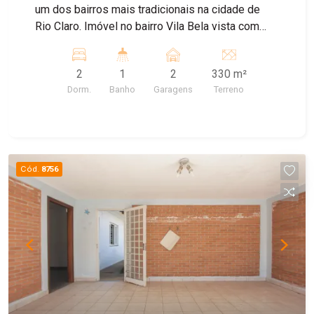
um dos bairros mais tradicionais na cidade de
Rio Claro. Imóvel no bairro Vila Bela vista com
preço de terreno, contendo 2 dormitórios, sala de
estar e jantar, wc social, cozinha, varias vagas de
2
1
2
330 m²
garagem e um amplo quintal. Agende sua visita
Dorm.
Banho
Garagens
Terreno
com um de nossos corretores!
Cód.
8756