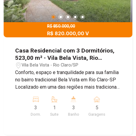
R$ 850.000,00
R$ 820.000,00 V
Casa Residencial com 3 Dormitórios,
523,00 m² - Vila Bela Vista, Rio
Claro/SP
Vila Bela Vista - Rio Claro/SP
Conforto, espaço e tranquilidade para sua família
no bairro tradicional Bela Vista em Rio Claro-SP
Localizado em uma das regiões mais tradicionais
e tranquilas da cidade, este excelente imóvel
residencial oferece tudo o que sua família
3
1
3
5
precisa para viver com conforto e qualidade de
Dorm.
Suite
Banho
Garagens
vida. Voltado para o Horto Florestal, o imóvel
recebe o agradável sol da manhã, criando
ambientes iluminados, acolhedores e ainda mais