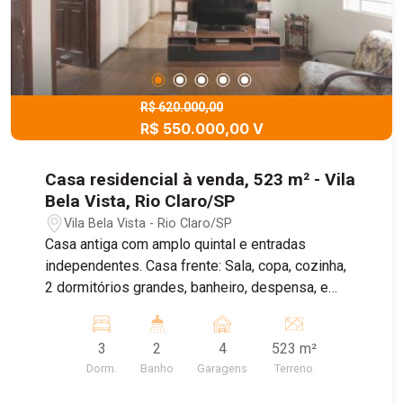
R$ 620.000,00
R$ 550.000,00 V
Casa residencial à venda, 523 m² - Vila
Bela Vista, Rio Claro/SP
Vila Bela Vista - Rio Claro/SP
Casa antiga com amplo quintal e entradas
independentes. Casa frente: Sala, copa, cozinha,
2 dormitórios grandes, banheiro, despensa, e
lavanderia. Edícula: Sala, cozinha, 1 dormitório,
banheiro, e lavanderia. Garagem coberta para 4
3
2
4
523 m²
carros. Amplo quintal com quarto de despejo.
Dorm.
Banho
Garagens
Terreno
Ótima localização. Agende uma visita!