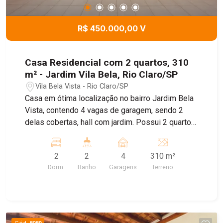
R$ 450.000,00 V
Casa Residencial com 2 quartos, 310
m² - Jardim Vila Bela, Rio Claro/SP
Vila Bela Vista - Rio Claro/SP
Casa em ótima localização no bairro Jardim Bela
Vista, contendo 4 vagas de garagem, sendo 2
delas cobertas, hall com jardim. Possui 2 quartos
com armários embutidos, sendo 1 com ar-
condicionado, sala com ventilador de teto,
2
2
4
310 m²
cozinha ampla com gabinete, 2 banheiros sociais
Dorm.
Banho
Garagens
Terreno
sendo um na lavanderia, área de serviço com
tanque, e entrada lateral de acesso independente
ao jardim aos fundos rico em verde e amplo
quintal, piso frio e madeira. Excelente
oportunidade. Agende já sua visita.
Cód.