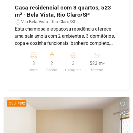
Casa residencial com 3 quartos, 523
m² - Bela Vista, Rio Claro/SP
Vila Bela Vista - Rio Claro/SP
Esta charmosa e espaçosa residência oferece
uma sala ampla com 2 ambientes, 3 dormitórios,
copa e cozinha funcionais, banheiro completo,
lavanderia, rancho espaçoso, orquidário, quintal
amplo e garagem coberta para 3 carros. Não
3
2
3
523 m²
perca a oportunidade de conhecer esta bela
Dorm.
Banho
Garagens
Terreno
casa! Entre em contato conosco e agende sua
visita.
Cód.
4692