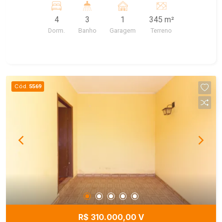
de baixo 1 quarto de despejo.
4
3
1
345 m²
Dorm.
Banho
Garagem
Terreno
Cód.
5569
R$ 310.000,00 V