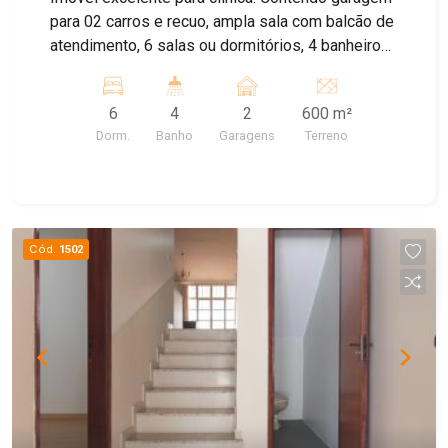
morar com espaço, privacidade e tranquilidade,
para 02 carros e recuo, ampla sala com balcão de
em um endereço valorizado da cidade. Agende
atendimento, 6 salas ou dormitórios, 4 banheiros
sua visita com um de nossos corretores!
e ampla cozinha. Lindo Jardim.
6
4
2
600 m²
Dorm.
Banho
Garagens
Terreno
Cód.
1502