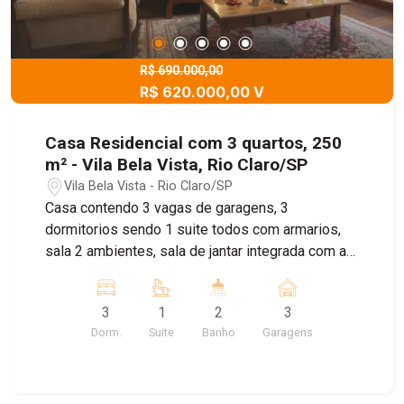
R$ 690.000,00
R$ 620.000,00 V
Casa Residencial com 3 quartos, 250
m² - Vila Bela Vista, Rio Claro/SP
Vila Bela Vista - Rio Claro/SP
Casa contendo 3 vagas de garagens, 3
dormitorios sendo 1 suite todos com armarios,
sala 2 ambientes, sala de jantar integrada com a
cozinha, area de serviço, banheiro, quintal com
area de lazer, area de serviço, pequeno quintal de
3
1
2
3
terra
Dorm.
Suite
Banho
Garagens