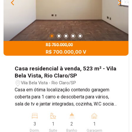
R$ 750.000,00
R$ 700.000,00 V
Casa residencial à venda, 523 m² - Vila
Bela Vista, Rio Claro/SP
Vila Bela Vista - Rio Claro/SP
Casa em ótima localização contendo garagem
coberta para 1 carro e descoberta para vários,
sala de tv e jantar integradas, cozinha, W.C social,
3 dormitórios sendo 1 suíte, lavanderia coberta e
amplo quintal. Agende sua visita!
3
1
2
1
Dorm.
Suite
Banho
Garagem