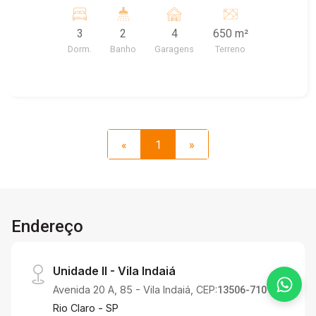
com arvores frutíferas, garagem para 4 carros.
Agende uma visita!
3
2
4
650 m²
Dorm.
Banho
Garagens
Terreno
«
1
»
Endereço
Unidade II - Vila Indaiá
Avenida 20 A, 85 - Vila Indaiá, CEP:
13506-710
Rio Claro - SP