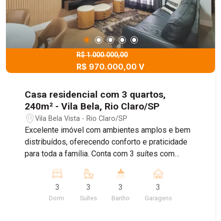
R$ 1.000.000,00
R$ 970.000,00 V
Casa residencial com 3 quartos,
240m² - Vila Bela, Rio Claro/SP
Vila Bela Vista - Rio Claro/SP
Excelente imóvel com ambientes amplos e bem
distribuídos, oferecendo conforto e praticidade
para toda a família. Conta com 3 suítes com
armários planejados, sala de estar, sala de jantar,
sala de TV e escritório reversível para dormitório.
3
3
3
3
A cozinha é planejada e funcional, com despensa
Dorm.
Suítes
Banho
Garagens
e lavanderia. Possui quintal e uma agradável área
gourmet com planejados, ideal para momentos