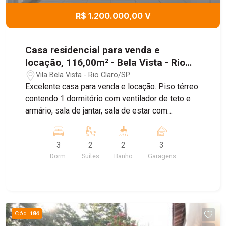
R$ 1.200.000,00 V
Casa residencial para venda e
locação, 116,00m² - Bela Vista - Rio
Claro/SP
Vila Bela Vista - Rio Claro/SP
Excelente casa para venda e locação. Piso térreo
contendo 1 dormitório com ventilador de teto e
armário, sala de jantar, sala de estar com
ventilador de teto, 1 WC social com box blindex e
gabinete, cozinha com armários planejados,
3
2
2
3
ampla área de lazer com quintal, jardim, piscina,
Dorm.
Suítes
Banho
Garagens
sauna, quarto de despejo, 1 WC social,
churrasqueira, forno a lenha e pia com gabinete.
Piso superior com 2 suítes com box blindex,
gabinete e sacada. O imóvel possuí garagem
descoberta para 3 carros, cerca elétrica, alarme e
Cód.
184
portão eletrônico. Agenda uma visita!