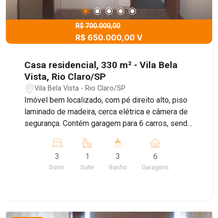
R$ 700.000,00
R$ 650.000,00 V
Casa residencial, 330 m² - Vila Bela
Vista, Rio Claro/SP
Vila Bela Vista - Rio Claro/SP
Imóvel bem localizado, com pé direito alto, piso
laminado de madeira, cerca elétrica e câmera de
segurança. Contém garagem para 6 carros, sendo
3 vagas cobertas, portão eletrônico, 3
dormitórios com armários planejados, sendo 1
3
1
3
6
suíte com closet, sacada, banheiro social com
Dorm.
Suite
Banho
Garagens
box blindex, sala de TV, 2 salas de estar, sala de
jantar, escritório, 2 lavabos, cozinha com armários
planejado e despensa, lavanderia, sauna e
banheiro. Área de lazer coberta, churrasqueira de
alvenaria, pia, piscina e quintal. Possibilidade de