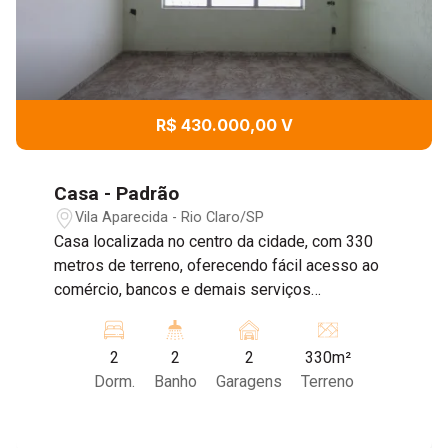
R$ 430.000,00 V
Casa - Padrão
Vila Aparecida - Rio Claro/SP
Casa localizada no centro da cidade, com 330
metros de terreno, oferecendo fácil acesso ao
comércio, bancos e demais serviços
essenciais. O imóvel conta com dois
dormitórios, sendo um deles uma suíte
2
2
2
330m²
equipada com armários planejados. Dispõe
Dorm.
Banho
Garagens
Terreno
também de banheiro social, sala de estar, sala
de jantar e um amplo quintal, ideal para
momentos de lazer ou futuras ampliações. Uma