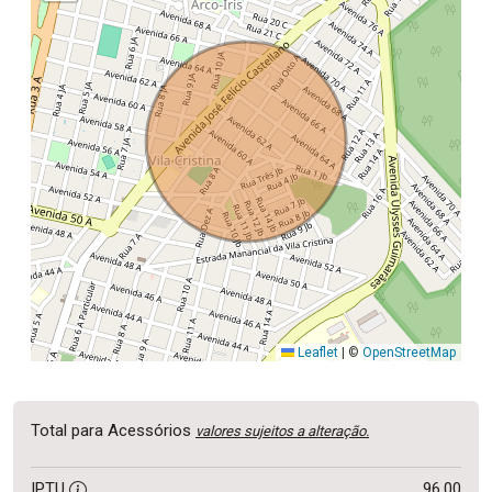
Leaflet
|
©
OpenStreetMap
Total para Acessórios
valores sujeitos a alteração.
IPTU
96,00