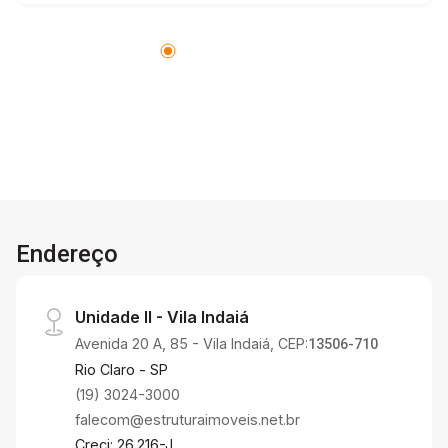
excelente opção para quem busca conforto e
praticidade em uma localização privilegiada.
Endereço
Unidade II - Vila Indaiá
Avenida 20 A, 85 - Vila Indaiá, CEP:
13506-710
Rio Claro - SP
(19) 3024-3000
falecom@estruturaimoveis.net.br
Creci: 26.216-J