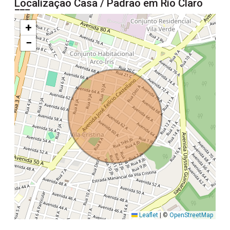
Localização Casa / Padrão em Rio Claro
+
−
Leaflet
|
©
OpenStreetMap