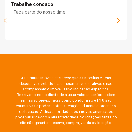
Trabalhe conosco
Faça parte do nosso time
A Estrutura Imóveis esclarece que as mobílias e itens
decorativos exibidos são meramente ilustrativos e não
acompanham o imóvel, salvo indicação específica.
Reservamo-nos o direito de ajustar valores e informações
sem aviso prévio. Taxas como condomínio e IPTU são
estimativas e podem sofrer alterações durante o processo
de locação. A disponibilidade dos imóveis anunciados
pode variar devido à alta rotatividade. Solicitações feitas no
site não garantem reserva, compra, venda ou locação.