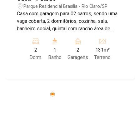
Parque Residencial Brasília - Rio Claro/SP
Casa com garagem para 02 carros, sendo uma
vaga coberta, 2 dormitórios, cozinha, sala,
banheiro social, quintal com rancho área de
serviço e churrasqueira e área de terra com pé
de limão. Agende sua visita!
2
1
2
131m²
Dorm.
Banho
Garagens
Terreno