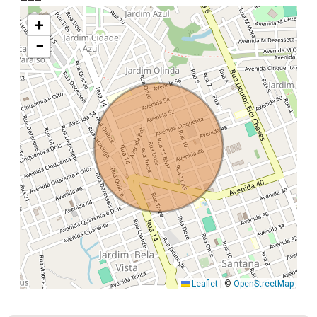
+
−
Leaflet
|
©
OpenStreetMap