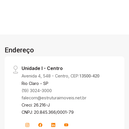
ainda mais praticidade e valorização. Entre em
contato e agende sua visita!
Endereço
Unidade I - Centro
Avenida 4, 548 - Centro, CEP:
13500-420
Rio Claro - SP
(19) 3024-3000
falecom@estruturaimoveis.net.br
Creci: 26.216-J
CNPJ: 20.845.366/0001-79