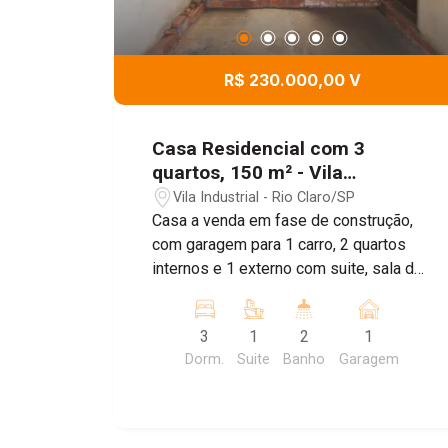
R$ 230.000,00 V
Casa Residencial com 3
quartos, 150 m² - Vila
Industrial, Rio Claro/SP
Vila Industrial - Rio Claro/SP
Casa a venda em fase de construção,
com garagem para 1 carro, 2 quartos
internos e 1 externo com suite, sala de
TV, banheiro social, cozinha a casa tem
estrutra para sobrado aos fundo
3
1
2
1
Dorm.
Suite
Banho
Garagem