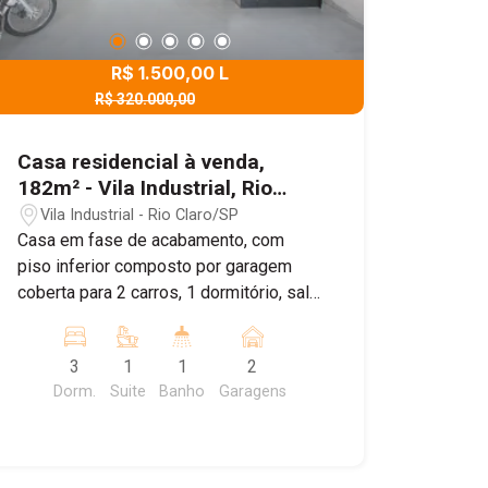
R$ 1.500,00 L
R$ 320.000,00
R$ 300.000,00 V
Casa residencial à venda,
182m² - Vila Industrial, Rio
Claro/Sp
Vila Industrial - Rio Claro/SP
Casa em fase de acabamento, com
piso inferior composto por garagem
coberta para 2 carros, 1 dormitório, sala
de estar, cozinha ampla e 1 banheiro
social, além de um quintal. No piso
3
1
1
2
superior, há 2 dormitórios sendo 1
Dorm.
Suite
Banho
Garagens
suíte. Embora ainda esteja em fase de
acabamento, a casa já possui uma boa
parte das obras concluída.