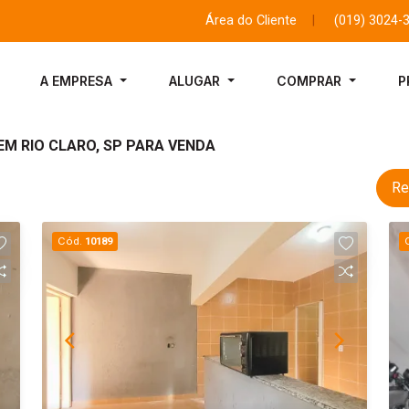
Área do Cliente
|
(019) 3024-
A EMPRESA
ALUGAR
COMPRAR
P
EM RIO CLARO, SP PARA VENDA
Re
Cód.
10189