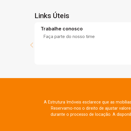
Links Úteis
Trabalhe conosco
Faça parte do nosso time
A Estrutura Imóveis esclarece que as mobília
Reservamo-nos o direito de ajustar valo
durante o processo de locação. A disponib