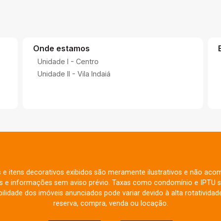
Onde estamos
Unidade I - Centro
Unidade II - Vila Indaiá
s e itens decorativos exibidos são meramente ilustrativos e não aco
res e informações sem aviso prévio. Taxas como condomínio e IPTU s
ilidade dos imóveis anunciados pode variar devido à alta rotatividade
reserva, compra, venda ou locação.