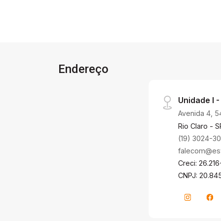
Endereço
Unidade I -
Avenida 4, 5
Rio Claro - S
(19) 3024-3
falecom@estr
Creci: 26.216
CNPJ: 20.84