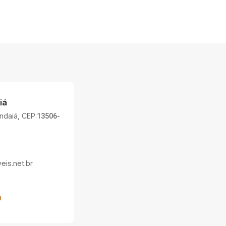
iá
Indaiá, CEP:
13506-
is.net.br