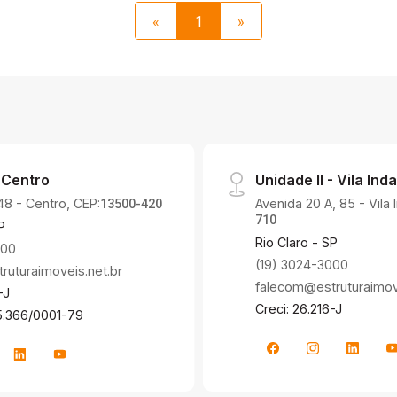
«
1
»
 Centro
Unidade II - Vila Inda
48 - Centro, CEP:
Avenida 20 A, 85 - Vila 
13500-420
710
P
Rio Claro - SP
000
(19) 3024-3000
uturaimoveis.net.br
falecom@estruturaimove
-J
Creci: 26.216-J
5.366/0001-79