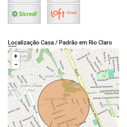
Localização Casa / Padrão em Rio Claro
+
−