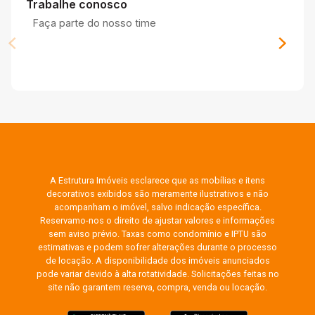
Trabalhe conosco
Faça parte do nosso time
A Estrutura Imóveis esclarece que as mobílias e itens
decorativos exibidos são meramente ilustrativos e não
acompanham o imóvel, salvo indicação específica.
Reservamo-nos o direito de ajustar valores e informações
sem aviso prévio. Taxas como condomínio e IPTU são
estimativas e podem sofrer alterações durante o processo
de locação. A disponibilidade dos imóveis anunciados
pode variar devido à alta rotatividade. Solicitações feitas no
site não garantem reserva, compra, venda ou locação.