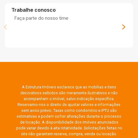
Trabalhe conosco
Faça parte do nosso time
A Estrutura Imóveis esclarece que as mobílias e itens
decorativos exibidos são meramente ilustrativos e não
acompanham o imóvel, salvo indicação específica.
Reservamo-nos o direito de ajustar valores e informações
sem aviso prévio. Taxas como condomínio e IPTU são
estimativas e podem sofrer alterações durante o processo
de locação. A disponibilidade dos imóveis anunciados
pode variar devido à alta rotatividade. Solicitações feitas no
site não garantem reserva, compra, venda ou locação.