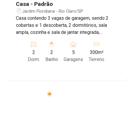
Casa - Padrão
Jardim Floridiana - Rio Claro/SP
Casa contendo 3 vagas de garagem, sendo 2
cobertas e 1 descoberta, 2 dormitórios, sala
ampla, cozinha e sala de jantar integrada,
banheiro social, área de serviço, área gourmet,
corredor e quintal. Agende sua visita!
2
2
5
300m²
Dorm.
Banho
Garagens
Terreno