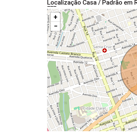
Localização Casa / Padrão em R
+
−