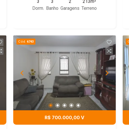
3
3
2
213m²
porcelanato em toda a casa, parte
Dorm.
Banho
Garagens
Terreno
elétrica toda trocada, calhas e
condutores trocados, parte hidráulica
tbem trocados. Garagem para 2 carros.
Cód.
6743
R$ 700.000,00 V