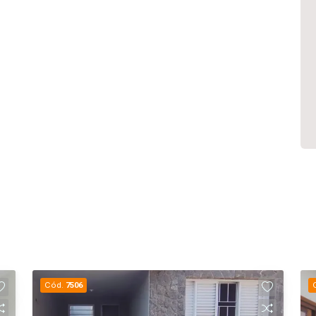
Cód.
7506