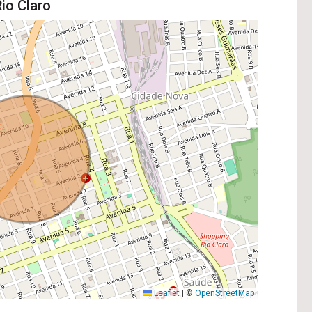
io Claro
Leaflet
|
©
OpenStreetMap