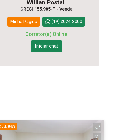
Willian Postal
CRECI 155.985-F - Venda
Minha Página
(19) 3024-3000
Corretor(a) Online
Iniciar chat
Cód.
8472