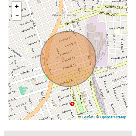
+
−
Leaflet
|
©
OpenStreetMap