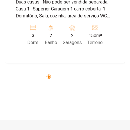
Duas casas : Não pode ser vendida separada.
Casa 1 : Superior Garagem 1 carro coberta, 1
Dormitório, Sala, cozinha, área de serviço WC
Social . Casa 2: Piso Inferior, Garagem 1 carro, 2
dormitórios sendo uma suite, Sala ampla,
3
2
2
150m²
cozinha a pequeno quintal
Dorm.
Banho
Garagens
Terreno