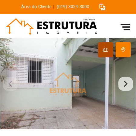
Área do Cliente
|
(019) 3024-3000