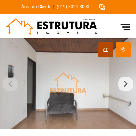
Área do Cliente
|
(019) 3024-3000