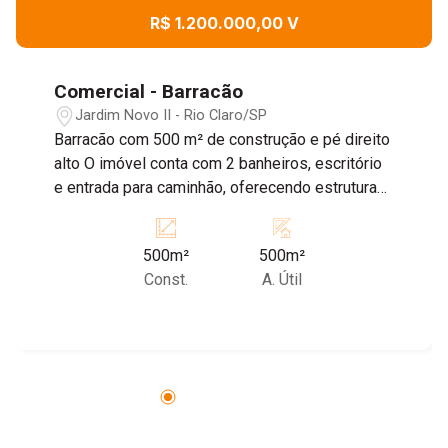
R$ 1.200.000,00 V
Comercial - Barracão
Jardim Novo II - Rio Claro/SP
Barracão com 500 m² de construção e pé direito
alto O imóvel conta com 2 banheiros, escritório
e entrada para caminhão, oferecendo estrutura
ideal para logística, armazenamento ou
atividades industriais. Agende já sua visita com
500m²
500m²
os corretores da Estrutura Imóveis
Const.
A. Útil