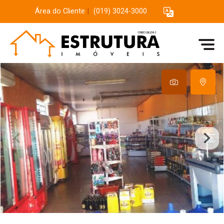
Área do Cliente
|
(019) 3024-3000