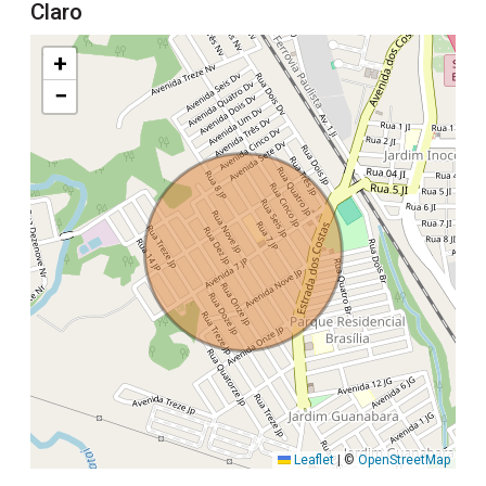
Claro
+
−
Leaflet
|
©
OpenStreetMap