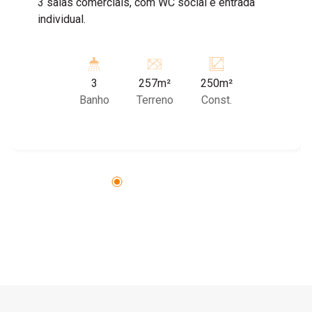
3 salas comerciais, com WC social e entrada
individual.
3
257m²
250m²
Banho
Terreno
Const.