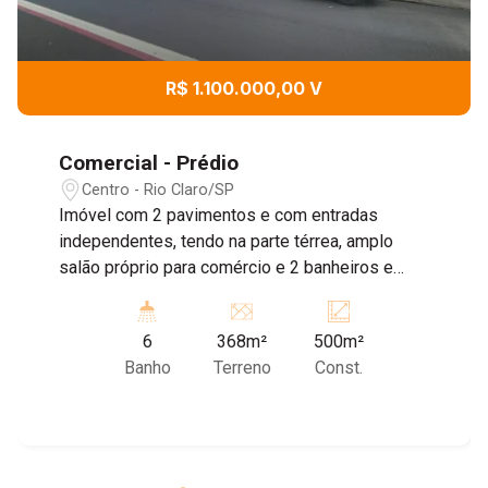
R$ 1.100.000,00 V
Comercial - Prédio
Centro - Rio Claro/SP
Imóvel com 2 pavimentos e com entradas
independentes, tendo na parte térrea, amplo
salão próprio para comércio e 2 banheiros e
área de Luz, Parte superior, uma ampla sala,
própria para escritório com 4 banheiros, dois
6
368m²
500m²
lavabos e área de luz. Necessita de reparos ou
Banho
Terreno
Const.
demolição.