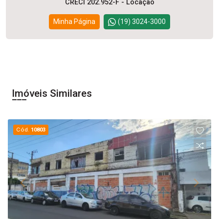
CRECI 202.952-F - Locação
Minha Página
(19) 3024-3000
Imóveis Similares
Cód.
10803