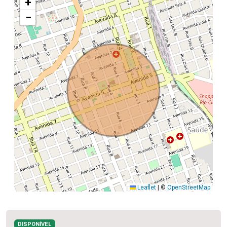
+
−
Leaflet
|
©
OpenStreetMap
DISPONÍVEL