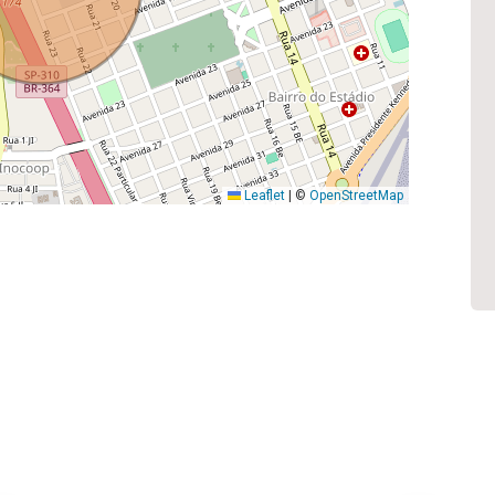
Leaflet
|
©
OpenStreetMap