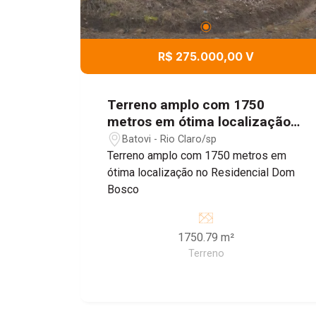
R$ 275.000,00 V
Terreno amplo com 1750
metros em ótima localização
no Residencial Dom Bosco Rio
Batovi - Rio Claro/sp
Claro/SP
Terreno amplo com 1750 metros em
ótima localização no Residencial Dom
Bosco
1750.79 m²
Terreno