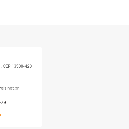
, CEP:
13500-420
is.net.br
-79