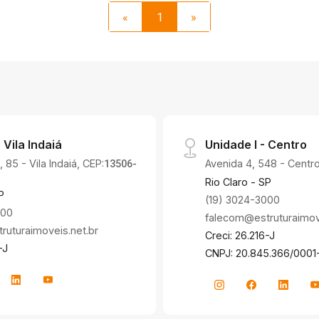
«
1
»
 Vila Indaiá
Unidade I - Centro
 85 - Vila Indaiá, CEP:
Avenida 4, 548 - Centro
13506-
Rio Claro - SP
P
(19) 3024-3000
000
falecom@estruturaimove
uturaimoveis.net.br
Creci: 26.216-J
-J
CNPJ: 20.845.366/0001