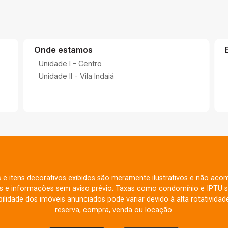
Onde estamos
Unidade I - Centro
Unidade II - Vila Indaiá
s e itens decorativos exibidos são meramente ilustrativos e não aco
res e informações sem aviso prévio. Taxas como condomínio e IPTU s
ilidade dos imóveis anunciados pode variar devido à alta rotatividade
reserva, compra, venda ou locação.