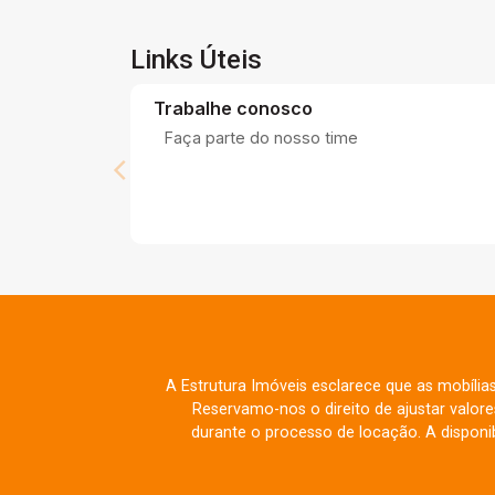
Links Úteis
Trabalhe conosco
Faça parte do nosso time
A Estrutura Imóveis esclarece que as mobília
Reservamo-nos o direito de ajustar valo
durante o processo de locação. A disponib