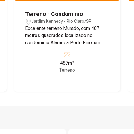
Terreno - Condomínio
Jardim Kennedy - Rio Claro/SP
Excelente terreno Murado, com 487
metros quadrados localizado no
condomínio Alameda Porto Fino, um
dos mais valorizados da região.
Situado próximo aos melhores bairros
487m²
da cidade, o local oferece segurança,
Terreno
tranquilidade e fácil acesso a
comércios, escolas e serviços. Ideal
para quem busca qualidade de vida e
pretende construir em um ambiente
privilegiado, com infraestrutura
completa e ótimo padrão de vizinhança.