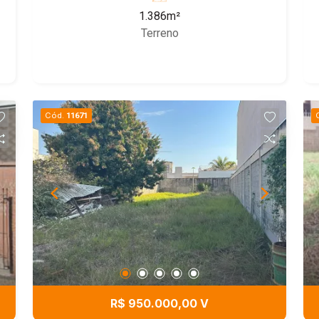
1.386m²
Terreno
Cód.
11671
R$ 950.000,00 V