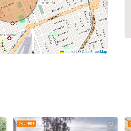
Leaflet
|
©
OpenStreetMap
Cód.
4859