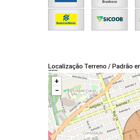
Localização Terreno / Padrão e
+
−