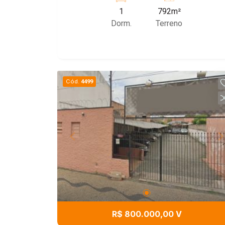
1
792m²
Dorm.
Terreno
Cód.
4499
R$ 800.000,00 V