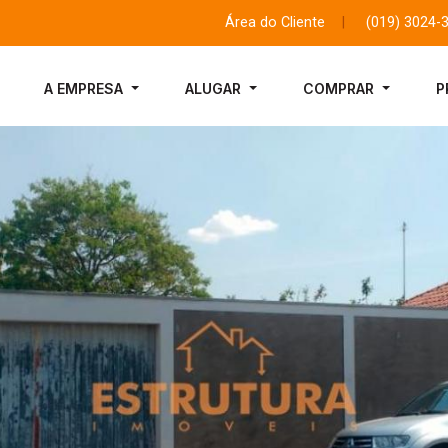
Área do Cliente
|
(019) 3024-
A EMPRESA
ALUGAR
COMPRAR
P