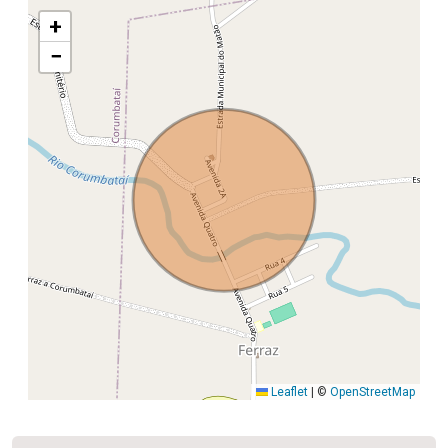
+
−
Leaflet
|
©
OpenStreetMap