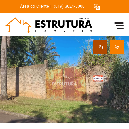
Área do Cliente
|
(019) 3024-3000