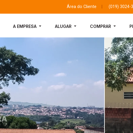
Área do Cliente
|
(019) 3024-
A EMPRESA
ALUGAR
COMPRAR
P