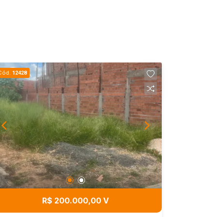
Cód.
12428
R$ 200.000,00 V