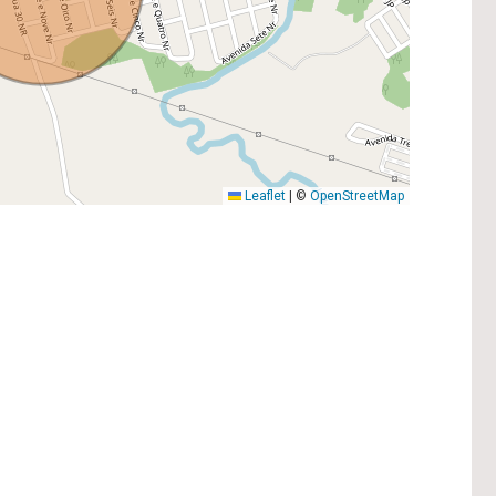
Leaflet
|
©
OpenStreetMap