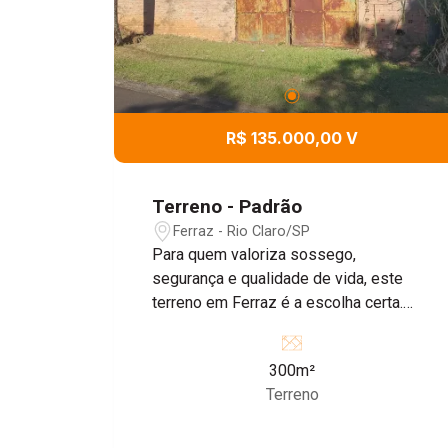
R$ 135.000,00 V
Terreno - Padrão
Ferraz - Rio Claro/SP
Para quem valoriza sossego,
segurança e qualidade de vida, este
terreno em Ferraz é a escolha certa.
Situado em uma área tranquila, com
clima acolhedor, é o espaço ideal para
300m²
construir o lar dos seus sonhos, longe
Terreno
do estresse urbano. O local oferece
uma atmosfera serena, perfeita para
quem busca viver com mais leveza,