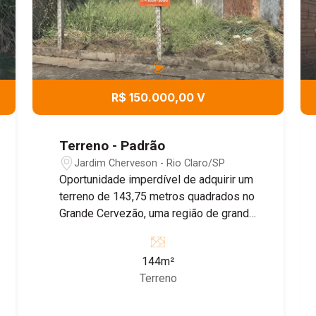
R$ 150.000,00 V
Terreno - Padrão
Jardim Cherveson - Rio Claro/SP
Oportunidade imperdível de adquirir um
terreno de 143,75 metros quadrados no
Grande Cervezão, uma região de grande
potencial de valorização e com toda a
infraestrutura que você procura!
144m²
Terreno