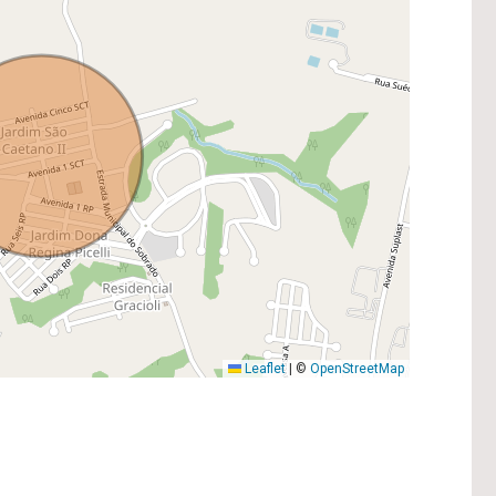
Leaflet
|
©
OpenStreetMap