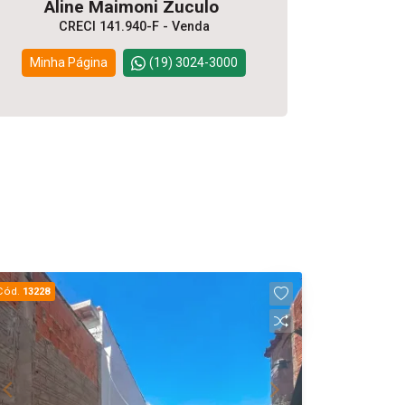
Aline Maimoni Zuculo
CRECI 141.940-F - Venda
Minha Página
(19) 3024-3000
Cód.
13228