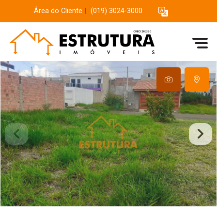
Área do Cliente
|
(019) 3024-3000