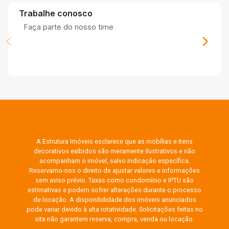
Trabalhe conosco
Faça parte do nosso time
A Estrutura Imóveis esclarece que as mobílias e itens
decorativos exibidos são meramente ilustrativos e não
acompanham o imóvel, salvo indicação específica.
Reservamo-nos o direito de ajustar valores e informações
sem aviso prévio. Taxas como condomínio e IPTU são
estimativas e podem sofrer alterações durante o processo
de locação. A disponibilidade dos imóveis anunciados
pode variar devido à alta rotatividade. Solicitações feitas no
site não garantem reserva, compra, venda ou locação.