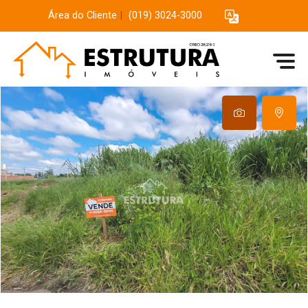
Área do Cliente
|
(019) 3024-3000