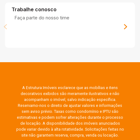
Trabalhe conosco
Faça parte do nosso time
A Estrutura Imóveis esclarece que as mobílias e itens
decorativos exibidos são meramente ilustrativos e não
acompanham o imóvel, salvo indicação específica.
Reservamo-nos o direito de ajustar valores e informações
sem aviso prévio. Taxas como condomínio e IPTU são
estimativas e podem sofrer alterações durante o processo
de locação. A disponibilidade dos imóveis anunciados
pode variar devido à alta rotatividade. Solicitações feitas no
site não garantem reserva, compra, venda ou locação.