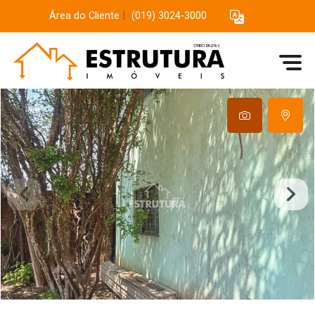
Área do Cliente
|
(019) 3024-3000