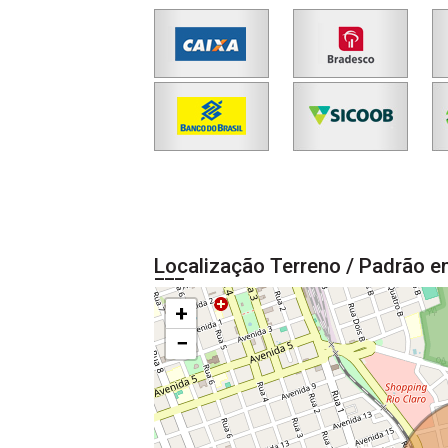
Localização Terreno / Padrão e
+
−