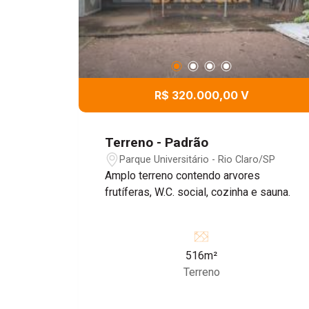
R$ 320.000,00 V
Terreno - Padrão
Parque Universitário - Rio Claro/SP
Amplo terreno contendo arvores
frutíferas, W.C. social, cozinha e sauna.
516m²
Terreno