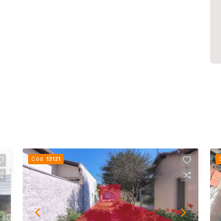
Cód.
13121