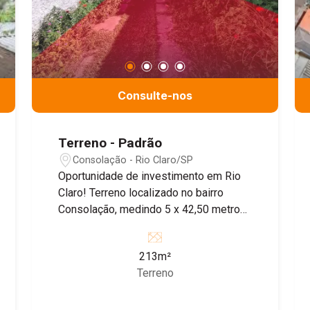
Consulte-nos
Terreno - Padrão
Consolação - Rio Claro/SP
Oportunidade de investimento em Rio
Claro! Terreno localizado no bairro
Consolação, medindo 5 x 42,50 metros,
totalizando 212,50 m². Excelente
localização, ideal para construção
213m²
residencial ou comercial. Dimensões
Terreno
que oferecem versatilidade para
diferentes projetos. Entre em contato e
garanta já esse espaço para realizar