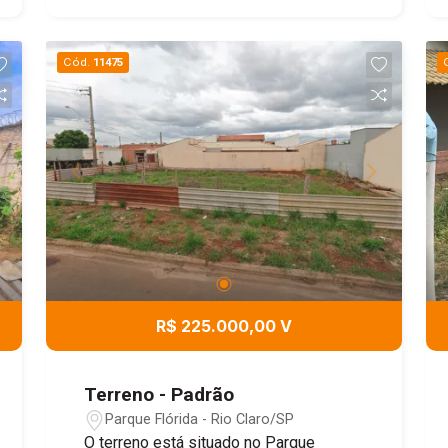
seu sonho ou investir com segurança!
Cód.
11475
R$ 225.000,00 V
Terreno - Padrão
Parque Flórida - Rio Claro/SP
O terreno está situado no Parque