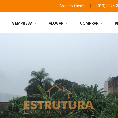
Área do Cliente
|
(019) 3024-
A EMPRESA
ALUGAR
COMPRAR
P