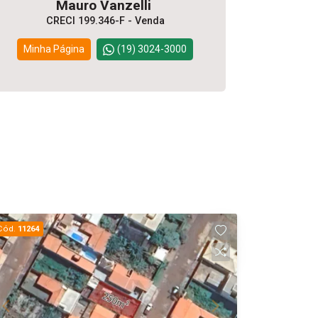
Mauro Vanzelli
CRECI 199.346-F - Venda
Minha Página
(19) 3024-3000
Cód.
11264