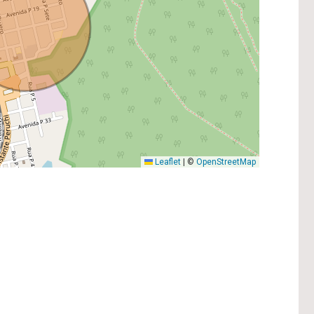
Leaflet
|
©
OpenStreetMap