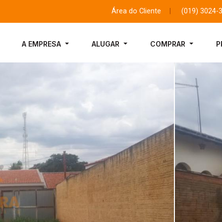
Área do Cliente
|
(019) 3024-
A EMPRESA
ALUGAR
COMPRAR
P