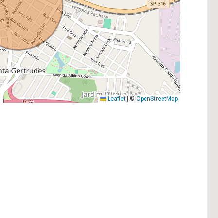
Leaflet
|
©
OpenStreetMap